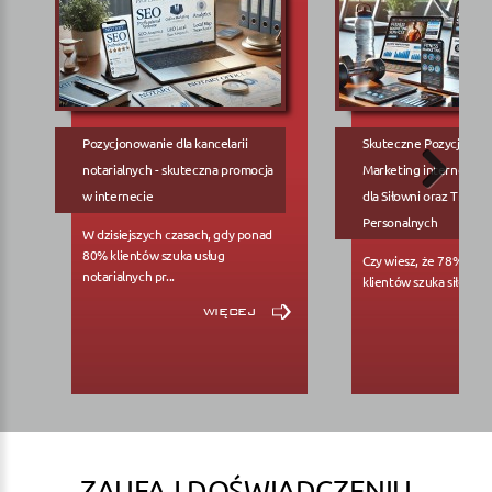
Pozycjonowanie dla kancelarii
Skuteczne Pozycjonow
notarialnych - skuteczna promocja
Marketing internetowy
w internecie
dla Siłowni oraz Trene
Personalnych
W dzisiejszych czasach, gdy ponad
80% klientów szuka usług
Czy wiesz, że 78% pote
notarialnych pr...
klientów szuka siłowni..
więcej
ZAUFAJ DOŚWIADCZENIU