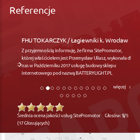
Referencje
FHU TOKARCZYK / Łagiewniki k. Wrocław
Z przyjemnością informuję, że firma SitePromotor,
której właścicielem jest Przemysław Uliasz, wykonała dla
nas w Październiku 2017 usługę budowy sklepu
internetowego pod nazwą BATTERYLIGHT.PL
więcej
Średnia ocena jakości usług SitePromotor Głosów:
5
/5
(17 Głosujących)