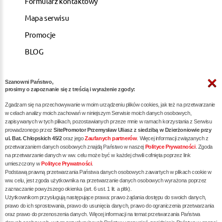
Formularz kontaktowy
Mapa serwisu
Promocje
BLOG
Szanowni Państwo,
ARTYKUŁY
prosimy o zapoznanie się z treścią i wyrażenie zgody:
Zgadzam się na przechowywanie w moim urządzeniu plików cookies, jak też na przetwarzanie
Pozycjonowanie dla kancelarii notarialnych -
w celach analizy moich zachowań w niniejszym Serwisie moich danych osobowych,
zapisywanych w tych plikach, pozostawianych przeze mnie w ramach korzystania z Serwisu
skuteczna promocja w internecie
prowadzonego przez
SitePromotor Przemysław Uliasz z siedzibą w Dzierżoniowie przy
ul. Bat. Chłopskich 45/2
oraz jego
Zaufanych partnerów
. Więcej informacji związanych z
Skuteczne Pozycjonowanie, Marketing internetowy i
przetwarzaniem danych osobowych znajdą Państwo w naszej
Polityce Prywatności
. Zgoda
Reklama dla Siłowni oraz Trenerów Personalnych
na przetwarzanie danych w ww. celu może być w każdej chwili cofnięta poprzez link
umieszczony w
Polityce Prywatności
.
Pozycjonowanie / reklama dla dietetyka - zwiększ
Podstawą prawną przetwarzania Państwa danych osobowych zawartych w plikach cookie w
liczbę pacjentów poprzez skuteczne SEO
ww. celu, jest zgoda użytkownika na przetwarzanie danych osobowych wyrażona poprzez
zaznaczanie powyższego okienka (art. 6 ust. 1 lit. a pltk).
Pozycjonowanie dla restauracji / gastronomii -
Użytkownikom przysługują następujące prawa: prawo żądania dostępu do swoich danych,
prawo do ich sprostowania, prawo do usunięcia danych, prawo do ograniczenia przetwarzania
skuteczna promocja Twojego lokalu w internecie
oraz prawo do przenoszenia danych. Więcej informacji na temat przetwarzania Państwa