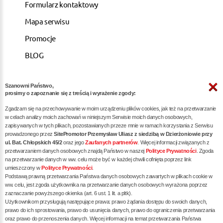
Formularz kontaktowy
Mapa serwisu
Promocje
BLOG
Szanowni Państwo,
ARTYKUŁY
prosimy o zapoznanie się z treścią i wyrażenie zgody:
Zgadzam się na przechowywanie w moim urządzeniu plików cookies, jak też na przetwarzanie
Pozycjonowanie dla kancelarii notarialnych -
w celach analizy moich zachowań w niniejszym Serwisie moich danych osobowych,
zapisywanych w tych plikach, pozostawianych przeze mnie w ramach korzystania z Serwisu
skuteczna promocja w internecie
prowadzonego przez
SitePromotor Przemysław Uliasz z siedzibą w Dzierżoniowie przy
ul. Bat. Chłopskich 45/2
oraz jego
Zaufanych partnerów
. Więcej informacji związanych z
Skuteczne Pozycjonowanie, Marketing internetowy i
przetwarzaniem danych osobowych znajdą Państwo w naszej
Polityce Prywatności
. Zgoda
Reklama dla Siłowni oraz Trenerów Personalnych
na przetwarzanie danych w ww. celu może być w każdej chwili cofnięta poprzez link
umieszczony w
Polityce Prywatności
.
Pozycjonowanie / reklama dla dietetyka - zwiększ
Podstawą prawną przetwarzania Państwa danych osobowych zawartych w plikach cookie w
liczbę pacjentów poprzez skuteczne SEO
ww. celu, jest zgoda użytkownika na przetwarzanie danych osobowych wyrażona poprzez
zaznaczanie powyższego okienka (art. 6 ust. 1 lit. a pltk).
Pozycjonowanie dla restauracji / gastronomii -
Użytkownikom przysługują następujące prawa: prawo żądania dostępu do swoich danych,
prawo do ich sprostowania, prawo do usunięcia danych, prawo do ograniczenia przetwarzania
skuteczna promocja Twojego lokalu w internecie
oraz prawo do przenoszenia danych. Więcej informacji na temat przetwarzania Państwa