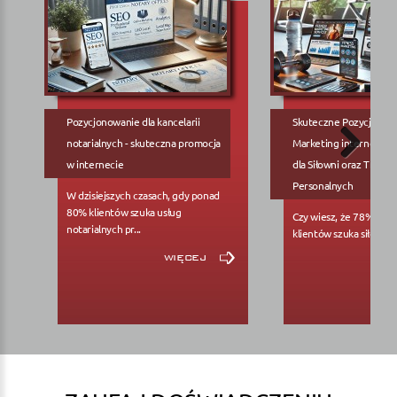
Pozycjonowanie dla kancelarii
Skuteczne Pozycjonow
notarialnych - skuteczna promocja
Marketing internetowy
w internecie
dla Siłowni oraz Trene
Personalnych
W dzisiejszych czasach, gdy ponad
80% klientów szuka usług
Czy wiesz, że 78% pote
notarialnych pr...
klientów szuka siłowni..
więcej