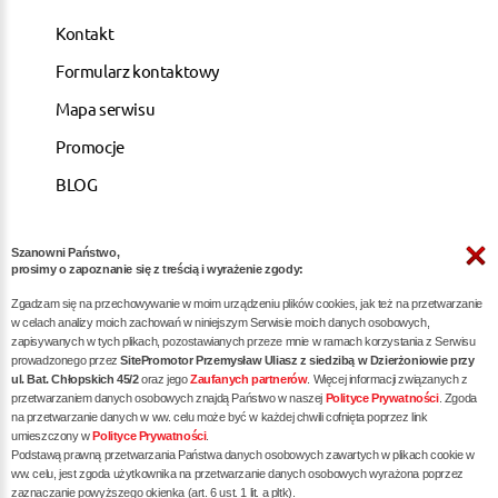
Kontakt
Formularz kontaktowy
Mapa serwisu
Promocje
BLOG
Szanowni Państwo,
ARTYKUŁY
prosimy o zapoznanie się z treścią i wyrażenie zgody:
Zgadzam się na przechowywanie w moim urządzeniu plików cookies, jak też na przetwarzanie
Pozycjonowanie dla kancelarii notarialnych -
w celach analizy moich zachowań w niniejszym Serwisie moich danych osobowych,
zapisywanych w tych plikach, pozostawianych przeze mnie w ramach korzystania z Serwisu
skuteczna promocja w internecie
prowadzonego przez
SitePromotor Przemysław Uliasz z siedzibą w Dzierżoniowie przy
ul. Bat. Chłopskich 45/2
oraz jego
Zaufanych partnerów
. Więcej informacji związanych z
Skuteczne Pozycjonowanie, Marketing internetowy i
przetwarzaniem danych osobowych znajdą Państwo w naszej
Polityce Prywatności
. Zgoda
Reklama dla Siłowni oraz Trenerów Personalnych
na przetwarzanie danych w ww. celu może być w każdej chwili cofnięta poprzez link
umieszczony w
Polityce Prywatności
.
Pozycjonowanie / reklama dla dietetyka - zwiększ
Podstawą prawną przetwarzania Państwa danych osobowych zawartych w plikach cookie w
liczbę pacjentów poprzez skuteczne SEO
ww. celu, jest zgoda użytkownika na przetwarzanie danych osobowych wyrażona poprzez
zaznaczanie powyższego okienka (art. 6 ust. 1 lit. a pltk).