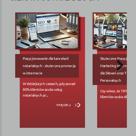
Pozycjonowanie dla kancelarii
Skuteczne Pozycjonow
notarialnych - skuteczna promocja
Marketing internetowy
w internecie
dla Siłowni oraz Trene
Personalnych
W dzisiejszych czasach, gdy ponad
80% klientów szuka usług
Czy wiesz, że 78% pote
notarialnych pr...
klientów szuka siłowni..
więcej