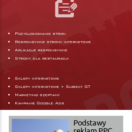
Pozycjonowanie stron
Responsywne strony internetowe
Aplikacje responsywne
Strony dla restauracji
Sklepy internetowe
Sklepy internetowe + Subiekt GT
Marketing szeptany
Kampanie Google Ads
Podstawy
reklam PPC