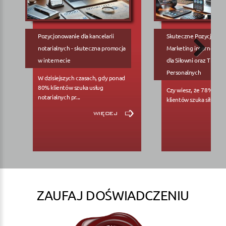
Pozycjonowanie dla kancelarii
Skuteczne Pozycjonow
notarialnych - skuteczna promocja
Marketing internetowy
w internecie
dla Siłowni oraz Trene
Personalnych
W dzisiejszych czasach, gdy ponad
80% klientów szuka usług
Czy wiesz, że 78% pote
notarialnych pr...
klientów szuka siłowni..
więcej
ZAUFAJ DOŚWIADCZENIU