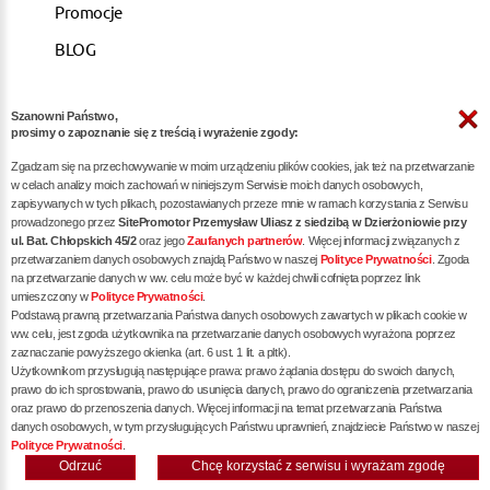
Promocje
BLOG
Szanowni Państwo,
ARTYKUŁY
prosimy o zapoznanie się z treścią i wyrażenie zgody:
Zgadzam się na przechowywanie w moim urządzeniu plików cookies, jak też na przetwarzanie
Pozycjonowanie dla kancelarii notarialnych -
w celach analizy moich zachowań w niniejszym Serwisie moich danych osobowych,
zapisywanych w tych plikach, pozostawianych przeze mnie w ramach korzystania z Serwisu
skuteczna promocja w internecie
prowadzonego przez
SitePromotor Przemysław Uliasz z siedzibą w Dzierżoniowie przy
ul. Bat. Chłopskich 45/2
oraz jego
Zaufanych partnerów
. Więcej informacji związanych z
Skuteczne Pozycjonowanie, Marketing internetowy i
przetwarzaniem danych osobowych znajdą Państwo w naszej
Polityce Prywatności
. Zgoda
Reklama dla Siłowni oraz Trenerów Personalnych
na przetwarzanie danych w ww. celu może być w każdej chwili cofnięta poprzez link
umieszczony w
Polityce Prywatności
.
Pozycjonowanie / reklama dla dietetyka - zwiększ
Podstawą prawną przetwarzania Państwa danych osobowych zawartych w plikach cookie w
liczbę pacjentów poprzez skuteczne SEO
ww. celu, jest zgoda użytkownika na przetwarzanie danych osobowych wyrażona poprzez
zaznaczanie powyższego okienka (art. 6 ust. 1 lit. a pltk).
Pozycjonowanie dla restauracji / gastronomii -
Użytkownikom przysługują następujące prawa: prawo żądania dostępu do swoich danych,
prawo do ich sprostowania, prawo do usunięcia danych, prawo do ograniczenia przetwarzania
skuteczna promocja Twojego lokalu w internecie
oraz prawo do przenoszenia danych. Więcej informacji na temat przetwarzania Państwa
danych osobowych, w tym przysługujących Państwu uprawnień, znajdziecie Państwo w naszej
Polityce Prywatności
.
Odrzuć
Chcę korzystać z serwisu i wyrażam zgodę