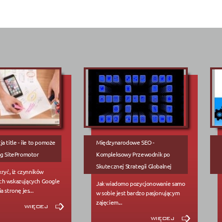
a title - ile to pomoże
Międzynarodowe SEO -
og SitePromotor
Kompleksowy Przewodnik po
Skutecznej Strategii Globalnej
kryć, iż czynników
ch wskazujących Google
Jak wiadomo pozycjonowanie samo
a stronę jes...
w sobie jest bardzo pasjonującym
zajęciem...
więcej
więcej