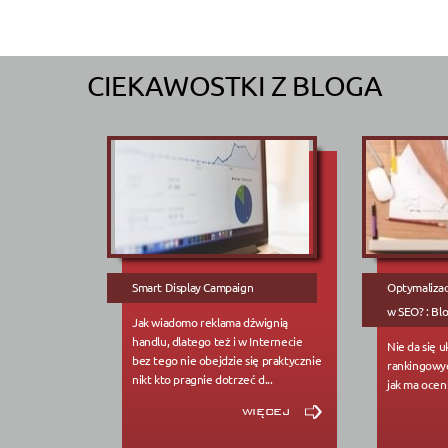
CIEKAWOSTKI Z BLOGA
Smart Display Campaign
Optymalizacj
w SEO? : Bl
Jak wiadomo reklama dźwignią
handlu, dlatego też i w Internecie
Nie da się u
bez tego nie obejdzie się praktycznie
rankingowy
nikt kto pragnie dotrzeć d...
jak ma oceni
więcej