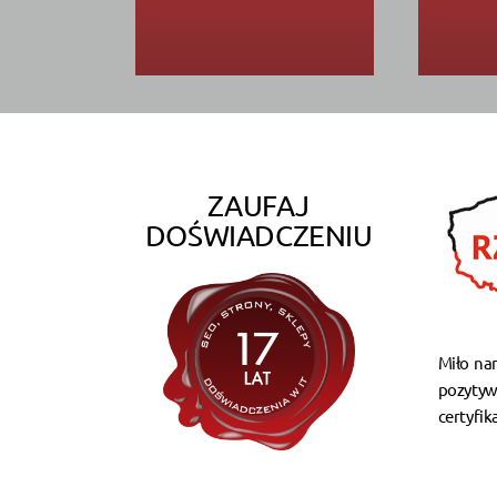
ZAUFAJ
DOŚWIADCZENIU
Miło na
pozytyw
certyfik