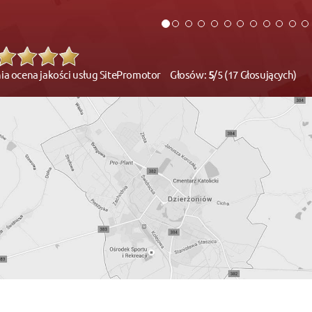
ia ocena jakości usług SitePromotor Głosów:
5
/5 (17 Głosujących)