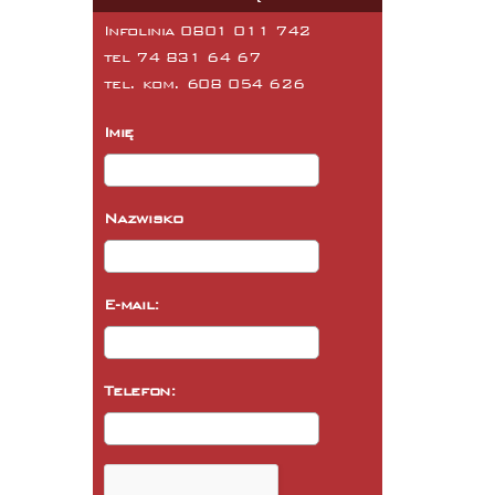
Infolinia 0801 011 742
tel
74 831 64 67
tel. kom.
608 054 626
Imię
Nazwisko
E-mail:
Telefon: