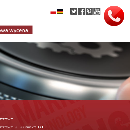
wa wycena
netowe
netowe + Subiekt GT