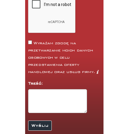
Wyrażam zgodę na
przetwarzanie moich danych
osobowych w celu
przedstawienia oferty
handlowej oraz usług firmy.
Treść: