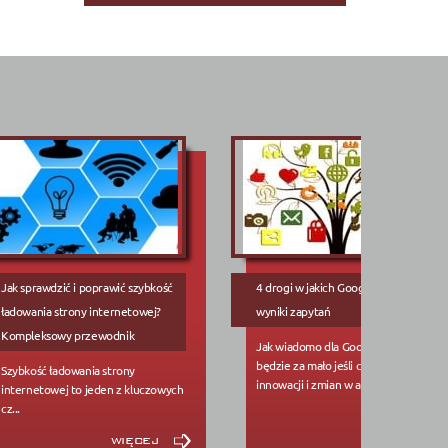
Jak sprawdzić i poprawić szybkość
4 drogi w jakich Google pokazuje
ładowania strony internetowej?
wyniki zapytań
Kompleksowy przewodnik
Jak wiadomo dla Google nigdy nie
będzie za mało jeśli chodzi o kwestie
Szybkość ładowania strony
innowacji i zmian w algorytmie s...
internetowej to jeden z kluczowych
cz...
więcej
więcej