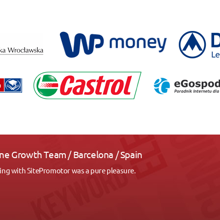
am / Barcelona / Spain
otor was a pure pleasure.