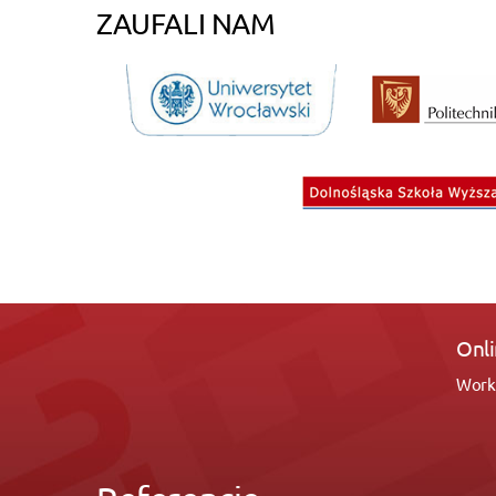
ZAUFALI NAM
Online Growth Te
Working with SiteProm