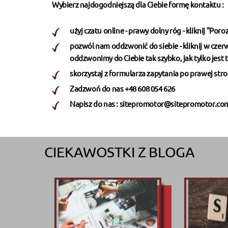
Wybierz najdogodniejszą dla Ciebie formę kontaktu :
użyj czatu online - prawy dolny róg - kliknij "Por
pozwól nam oddzwonić do siebie - kliknij w cz
oddzwonimy do Ciebie tak szybko, jak tylko jest 
skorzystaj z formularza zapytania po prawej str
Zadzwoń do nas
+48 608 054 626
Napisz do nas :
sitepromotor@sitepromotor.com
CIEKAWOSTKI Z BLOGA