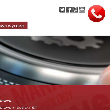
wa wycena
netowe
netowe + Subiekt GT