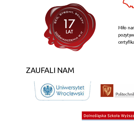
Miło na
pozytyw
certyfik
ZAUFALI NAM