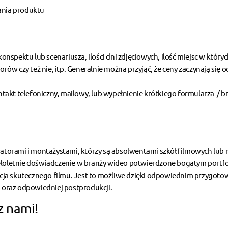
ania produktu
spektu lub scenariusza, ilości dni zdjęciowych, ilość miejsc w który
orów czy też nie, itp. Generalnie można przyjąć, że ceny zaczynają się 
akt telefoniczny, mailowy, lub wypełnienie krótkiego formularza / br
torami i montażystami, którzy są absolwentami szkół filmowych lub 
ieloletnie doświadczenie w branży wideo potwierdzone bogatym portfo
izacja skutecznego filmu. Jest to możliwe dzięki odpowiednim przygot
ku oraz odpowiedniej postprodukcji.
z nami!