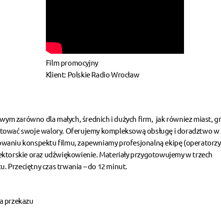
Film promocyjny
Klient: Polskie Radio Wrocław
m zarówno dla małych, średnich i dużych firm, jak równiez miast, gm
ntować swoje walory. Oferujemy kompleksową obsługę i doradztwo w 
owaniu konspektu filmu, zapewniamy profesjonalną ekipę (operatorzy
i lektorskie oraz udźwiękowienie. Materiały przygotowujemy w trzech
u. Przeciętny czas trwania – do 12 minut.
ma przekazu