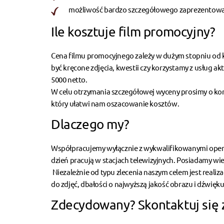
możliwość bardzo szczegółowego zaprezentow
Ile kosztuje film promocyjny?
Cena filmu promocyjnego zależy w dużym stopniu od kon
być kręcone zdjęcia, kwestii czy korzystamy z usług akt
5000 netto.
W celu otrzymania szczegółowej wyceny prosimy o kont
który ułatwi nam oszacowanie kosztów.
Dlaczego my?
Współpracujemy wyłącznie z wykwalifikowanymi opera
dzień pracują w stacjach telewizyjnych. Posiadamy w
Niezależnie od typu zlecenia naszym celem jest real
do zdjęć, dbałości o najwyższą jakość obrazu i dźwię
Zdecydowany? Skontaktuj się 