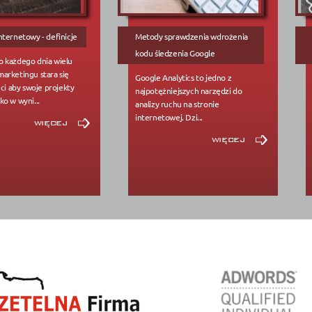
nternetowy - definicje
Metody sprawdzenia wdrożenia
kodu śledzenia Google
 każdego dnia wielu
arketingu stara się
Google Analytics to jedno z
eci aby swoje projekty
najpotężniejszych narzędzi do
ko w wyni...
analizy ruchu na stronie
internetowej. Dzi...
więcej
więcej