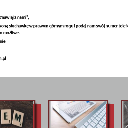
ozmawiaj z nami",
erwoną słuchawkę w prawym górnym rogu i podaj nam swój numer telefo
to możliwe.
onie
.pl