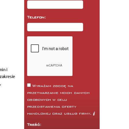
Telefon:
in i
zakresie
,
Wyrażam zgodę na
przetwarzanie moich danych
osobowych w celu
przedstawienia oferty
handlowej oraz usług firmy.
Treść: