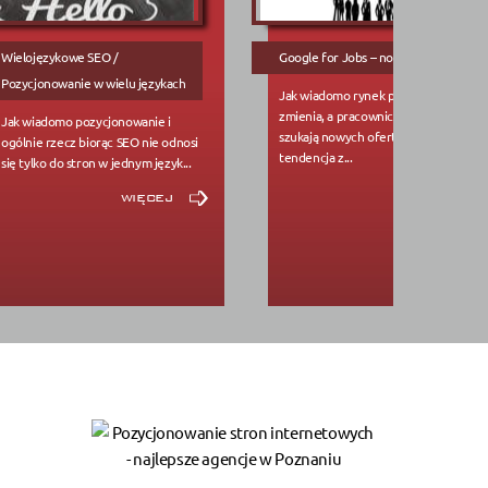
Wielojęzykowe SEO /
Google for Jobs – nowa inicjatywa
Pozycjonowanie w wielu językach
Jak wiadomo rynek pracy ciągle się
zmienia, a pracownicy co jakiś czas
Jak wiadomo pozycjonowanie i
szukają nowych ofert pracy,
ogólnie rzecz biorąc SEO nie odnosi
tendencja z...
się tylko do stron w jednym język...
więcej
więcej