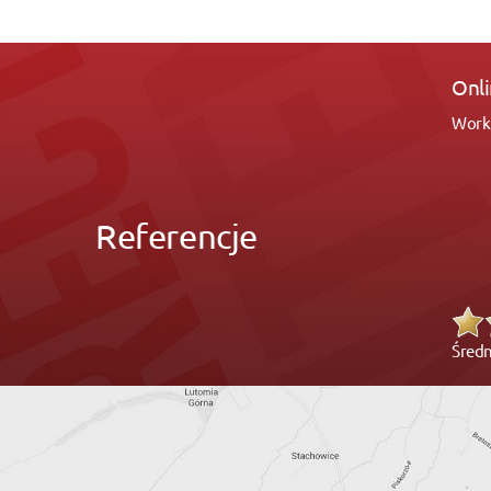
FHU
Z prz
usłu
Referencje
Średn