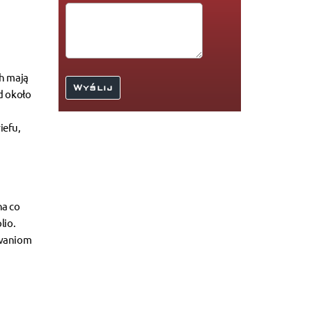
ch mają
od około
iefu,
na co
lio.
owaniom