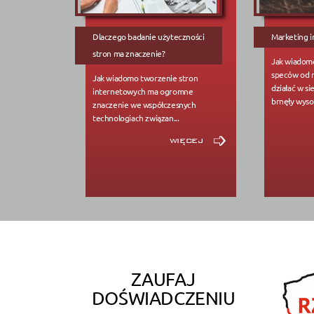
Dlaczego badanie użyteczności
Marketing i
stron ma znaczenie?
Jak wiadomo
speców od m
Jak wiadomo tworzenie stron
działać w si
internetowych ma ogromne
brnęły wyso
znaczenie we współczesnych
technologiach związan...
więcej
ZAUFAJ
DOŚWIADCZENIU