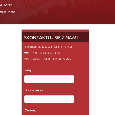
eptany
gle Ads
SKONTAKTUJ SIĘ Z NAMI
Infolinia 0801 011 742
tel
74 831 64 67
tel. kom.
608 054 626
Imię
Nazwisko
E-mail: