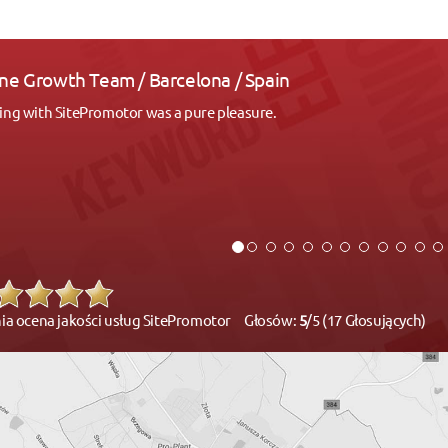
 TOKARCZYK / Łagiewniki k. Wrocław
yjemnością informuję, że firma SitePromotor, której właścicielem jest
gę budowy sklepu internetowego pod nazwą BATTERYLIGHT.PL
ia ocena jakości usług SitePromotor Głosów:
5
/5 (17 Głosujących)