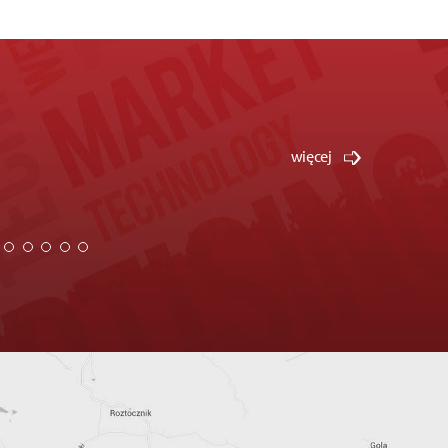
 Przemysław Uliasz, wykonała dla nas w Październiku 2017
więcej